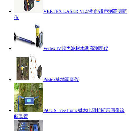
VERTEX LASER VL5激光/超声测高测距
仪
Vertex IV超声波树木测高测距仪
Postex林地调查仪
PiCUS TreeTronic树木电阻抗断层画像诊
断装置