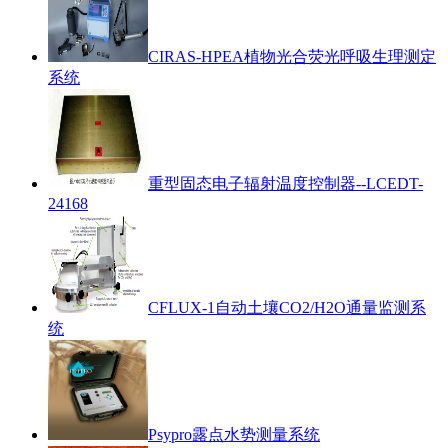
CIRAS-HPEA植物光合荧光呼吸生理测定
系统
重型固态电子辐射温度控制器--LCEDT-
24168
CFLUX-1自动土壤CO2/H2O通量监测系
统
Psypro露点水势测量系统