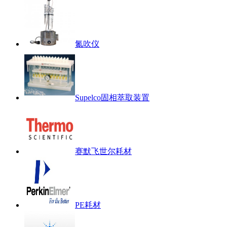
氮吹仪
Supelco固相萃取装置
赛默飞世尔耗材
PE耗材