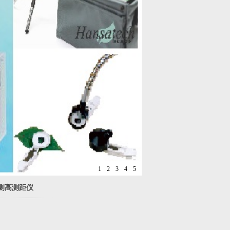
1
2
3
4
5
超声测高测距仪