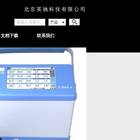
北 京 英 驰 科 技 有 限 公 司
产品
文档下载
联系我们