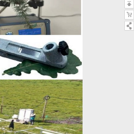
返
回
购
顶
物
部
车
二
维
码