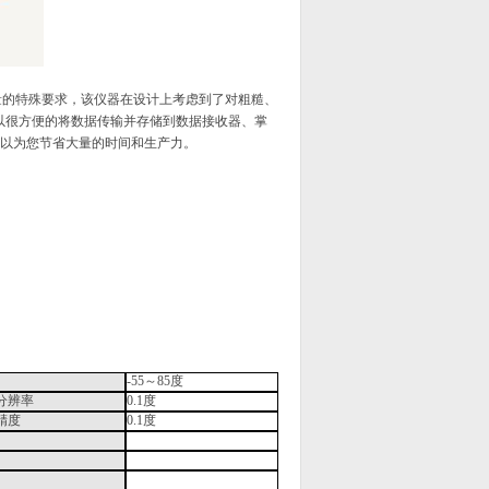
量的特殊要求，该仪器在设计上考虑到了对粗糙、
以很方便的将数据传输并存储到数据接收器、掌
以为您节省大量的时间和生产力。
-55
～
85
度
分辨率
0.1
度
精度
0.1
度