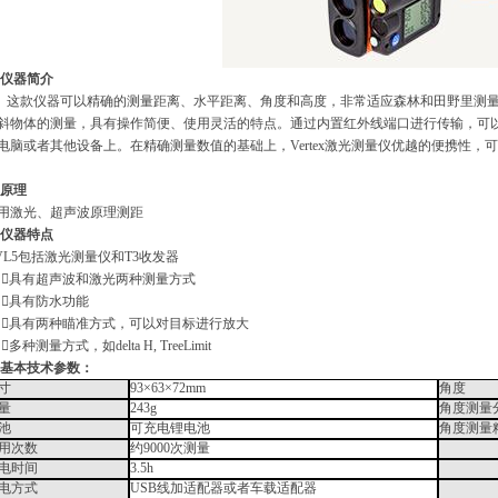
 仪器简介
这款仪器可以精确的测量距离、水平距离、角度和高度，非常适应森林和田野里测
斜物体的测量，具有操作简便、使用灵活的特点。通过内置红外线端口进行传输，可
电脑或者其他设备上。在精确测量数值的基础上，
Vertex
激光测量仪优越的便携性，可
 原理
用激光、超声波原理测距
 仪器特点
 VL5包括激光测量仪和
T3
收发器
 具有超声波和激光两种测量方式
 具有防水功能
 具有两种瞄准方式，可以对目标进行放大
 多种测量方式，如
delta H, TreeLimit
 基本技术参数：
寸
93
×63×72mm
角度
量
243g
角度测量
池
可充电锂电池
角度测量
用次数
约
9000
次测量
电时间
3.5h
电方式
USB
线加适配器或者车载适配器