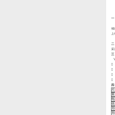
一
倾
上
二
采
三





四
尺
重
电
使
充
充