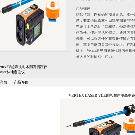
产品描述:
这款仪器可以精确的测量距离、水平
度，非常适应森林和田野里测量的特
在设计上考虑到了对粗糙、倾斜物体
作简便、使用灵活的特点。通过内置
传输，可以很方便的将数据传输并存
器、掌上电脑或者其他设备上。在精
础上，Vertex激光测量仪优越的便
省大量的时间和生产力。
Vertex IV超声波树木测高测距仪
Postex林地定位仪
详情
产品评价
VERTEX LASER VL5
激光
/
超声测高测距