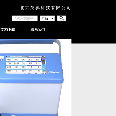
北 京 英 驰 科 技 有 限 公 司
产品
文档下载
联系我们