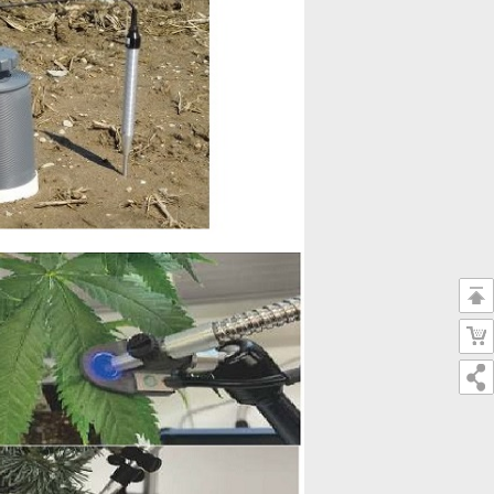
返
回
购
顶
物
部
车
二
维
码