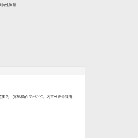
壤特性测量
范围为：宽量程的
-35~80
℃。内置长寿命锂电