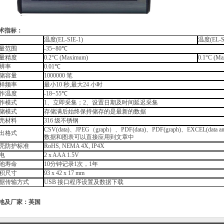
术指标：
温度
(EL-SIE-1)
温度
(EL-
量范围
-35~80
℃
量精度
0.2
°
C (Maximum)
0.1
°
C (Ma
辨率
0.01
℃
储容量
1000000
笔
样频率
最小
10
秒
,
最大
24
小时
作温度
-18~55
℃
作模式
1
、立即采集；
2
、设置日期及时间延迟采集
储模式
存储满后始终保持储存的是最新的数据
壳材料
316
级不锈钢
CSV(data)
、
JPEG
（
graph
）、
PDF(data)
、
PDF(graph)
、
EXCEL(data an
出格式
数据和图表可以直接应用到文章中
壳防护标准
RoHS, NEMA 4X, IP4X
电
2 x AAA 1.5V
池寿命
10
分钟记录
1
次，
1
年
积尺寸
93 x 42 x 17 mm
据传输方式
USB
接口程序设置及数据下载
地及厂家：英国