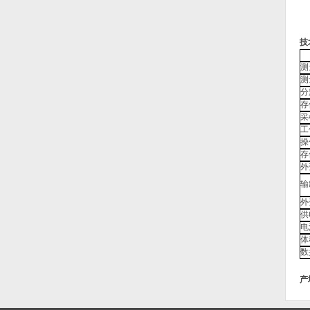
技
测
测
分
存
采
工
操
存
外
输
外
供
电
体
数
产