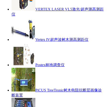
VERTEX LASER VL5激光/超声测高测距
仪
Vertex IV超声波树木测高测距仪
Postex林地调查仪
PiCUS TreeTronic树木电阻抗断层画像诊
断装置