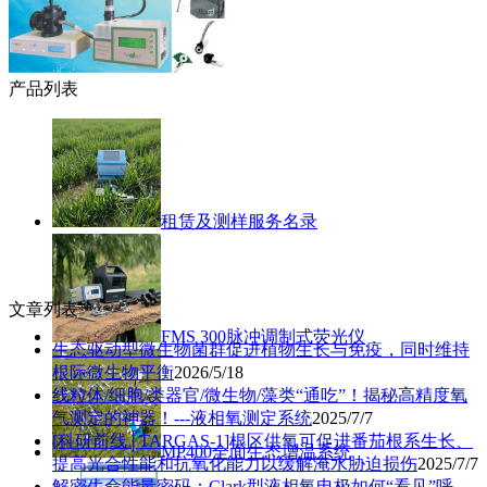
产品列表
租赁及测样服务名录
文章列表
FMS 300脉冲调制式荧光仪
生态驱动型微生物菌群促进植物生长与免疫，同时维持
根际微生物平衡
2026/5/18
线粒体/细胞/类器官/微生物/藻类“通吃”！揭秘高精度氧
气测定的神器！---液相氧测定系统
2025/7/7
[科研前线│TARGAS-1]根区供氧可促进番茄根系生长、
MP400全面生态增温系统
提高光合性能和抗氧化能力以缓解淹水胁迫损伤
2025/7/7
解密生命能量密码：Clark型液相氧电极如何“看见”呼