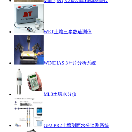
MultispeQ V2多功能植物测量仪
WET土壤三参数速测仪
WINDIAS 3叶片分析系统
ML3土壤水分仪
GP2-PR2土壤剖面水分监测系统