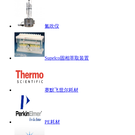
氮吹仪
Supelco固相萃取装置
赛默飞世尔耗材
PE耗材