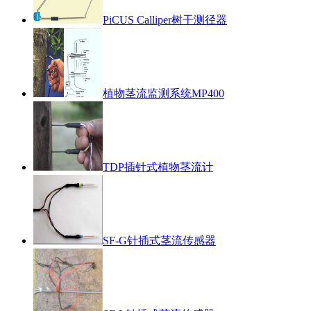
PiCUS Calliper树干测径器
植物茎流监测系统MP400
TDP插针式植物茎流计
SF-G针插式茎流传感器