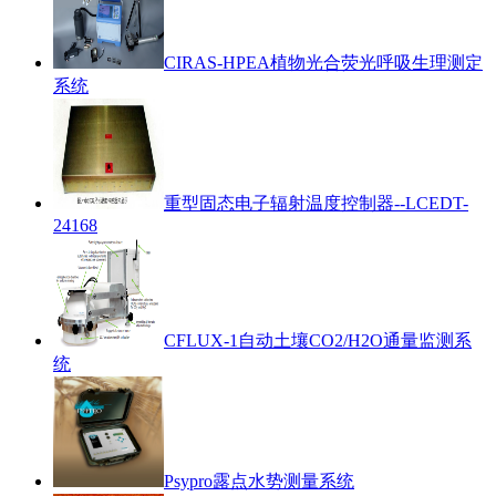
CIRAS-HPEA植物光合荧光呼吸生理测定
系统
重型固态电子辐射温度控制器--LCEDT-
24168
CFLUX-1自动土壤CO2/H2O通量监测系
统
Psypro露点水势测量系统