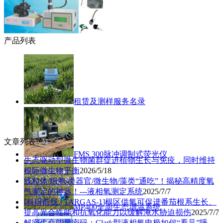
产品列表
租赁及测样服务名录
文章列表
FMS 300脉冲调制式荧光仪
生态驱动型微生物菌群促进植物生长与免疫，同时维持
根际微生物平衡
2026/5/18
线粒体/细胞/类器官/微生物/藻类“通吃”！揭秘高精度氧
气测定的神器！---液相氧测定系统
2025/7/7
[科研前线│TARGAS-1]根区供氧可促进番茄根系生长、
MP400全面生态增温系统
提高光合性能和抗氧化能力以缓解淹水胁迫损伤
2025/7/7
解密生命能量密码：Clark型液相氧电极如何“看见”呼