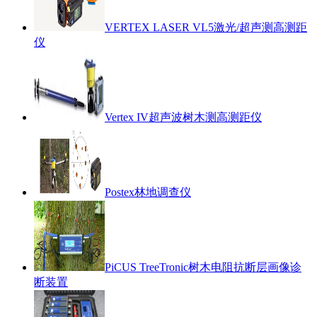
VERTEX LASER VL5激光/超声测高测距
仪
Vertex IV超声波树木测高测距仪
Postex林地调查仪
PiCUS TreeTronic树木电阻抗断层画像诊
断装置