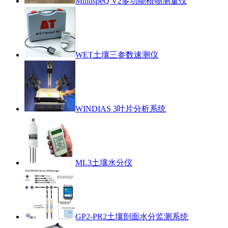
MultispeQ V2多功能植物测量仪
WET土壤三参数速测仪
WINDIAS 3叶片分析系统
ML3土壤水分仪
GP2-PR2土壤剖面水分监测系统