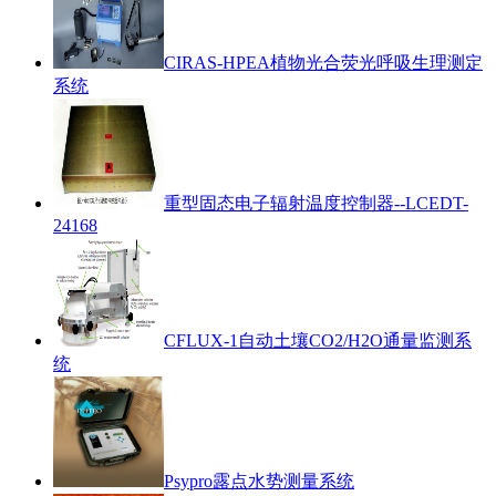
CIRAS-HPEA植物光合荧光呼吸生理测定
系统
重型固态电子辐射温度控制器--LCEDT-
24168
CFLUX-1自动土壤CO2/H2O通量监测系
统
Psypro露点水势测量系统