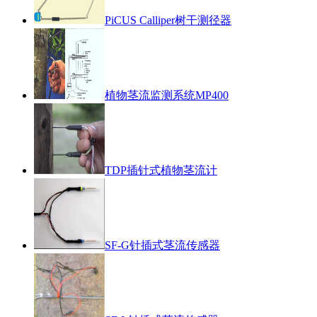
PiCUS Calliper树干测径器
植物茎流监测系统MP400
TDP插针式植物茎流计
SF-G针插式茎流传感器