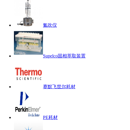
氮吹仪
Supelco固相萃取装置
赛默飞世尔耗材
PE耗材