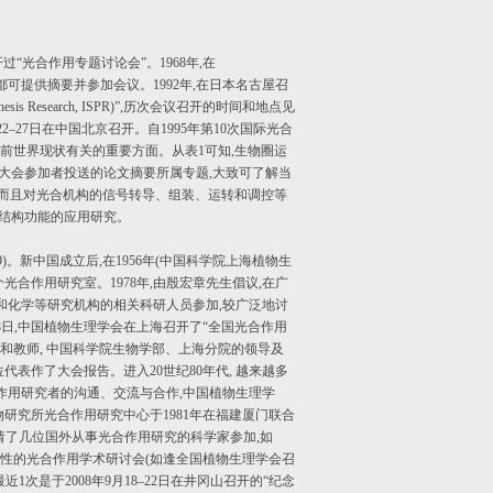
“光合作用专题讨论会”。1968年,在
人员都可提供摘要并参加会议。1992年,在日本名古屋召
hesis Research, ISPR)”,历次会议召开的时间和地点见
2010年8月22–27日在中国北京召开。自1995年第10次国际光合
当前世界现状有关的重要方面。从表1可知,生物圈运
大会参加者投送的论文摘要所属专题,大致可了解当
入,而且对光合机构的信号转导、组装、运转和调控等
合结构功能的应用研究。
1929)。新中国成立后,在1956年(中国科学院上海植物生
个光合作用研究室。1978年,由殷宏章先生倡议,在广
和化学等研究机构的相关科研人员参加,较广泛地讨
28日,中国植物生理学会在上海召开了“全国光合作用
员和教师, 中国科学院生物学部、上海分院的领导及
代表作了大会报告。进入20世纪80年代, 越来越多
作用研究者的沟通、交流与合作,中国植物生理学
研究所光合作用研究中心于1981年在福建厦门联合
邀请了几位国外从事光合作用研究的科学家参加,如
2年举行1次全国性的光合作用学术研讨会(如逢全国植物生理学会召
次是于2008年9月18–22日在井冈山召开的“纪念