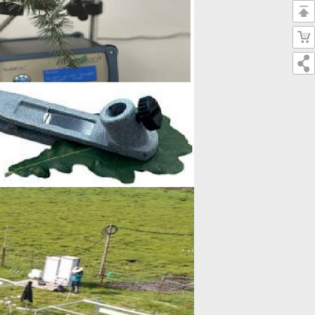
返
回
购
顶
物
部
车
二
维
码