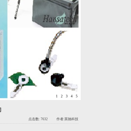
1
2
3
4
5
向
点击数: 7632 作者:英驰科技