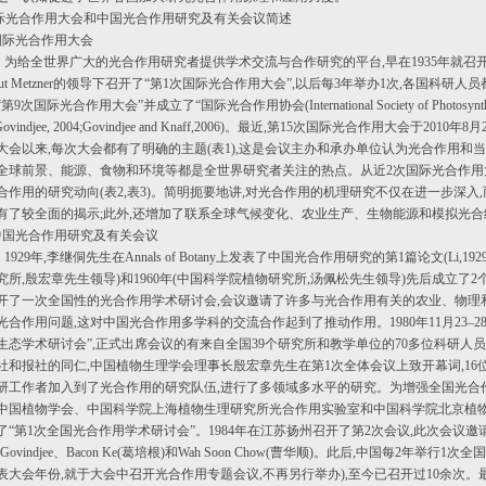
国际光合作用大会和中国光合作用研究及有关会议简述
1 国际光合作用大会
为给全世界广大的光合作用研究者提供学术交流与合作研究的平台,早在1935年就召开过
lmut Metzner的领导下召开了“第1次国际光合作用大会”,以后每3年举办1次,各国科研
第9次国际光合作用大会”并成立了“国际光合作用协会(International Society of Photosynt
Govindjee, 2004;Govindjee and Knaff,2006)。最近,第15次国际光合作用大会于
大会以来,每次大会都有了明确的主题(表1),这是会议主办和承办单位认为光合作用和
全球前景、能源、食物和环境等都是全世界研究者关注的热点。从近2次国际光合作用
合作用的研究动向(表2,表3)。简明扼要地讲,对光合作用的机理研究不仅在进一步深
有了较全面的揭示;此外,还增加了联系全球气候变化、农业生产、生物能源和模拟光
2 中国光合作用研究及有关会议
1929年,李继侗先生在Annals of Botany上发表了中国光合作用研究的第1篇论文(Li,
究所,殷宏章先生领导)和1960年(中国科学院植物研究所,汤佩松先生领导)先后成立了2
开了一次全国性的光合作用学术研讨会,会议邀请了许多与光合作用有关的农业、物理
光合作用问题,这对中国光合作用多学科的交流合作起到了推动作用。1980年11月23–
生态学术研讨会”,正式出席会议的有来自全国39个研究所和教学单位的70多位科研人
社和报社的同仁,中国植物生理学会理事长殷宏章先生在第1次全体会议上致开幕词,16位
研工作者加入到了光合作用的研究队伍,进行了多领域多水平的研究。为增强全国光合
中国植物学会、中国科学院上海植物生理研究所光合作用实验室和中国科学院北京植物
了“第1次全国光合作用学术研讨会”。1984年在江苏扬州召开了第2次会议,此次会议
ni Govindjee、Bacon Ke(葛培根)和Wah Soon Chow(曹华顺)。此后,中国每
表大会年份,就于大会中召开光合作用专题会议,不再另行举办),至今已召开过10余次。最近1