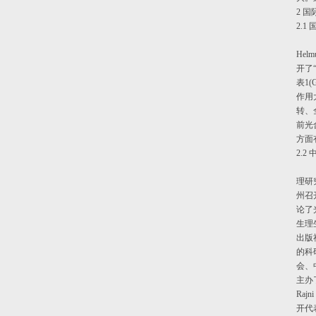
2 
2.
He
开了“
表1(
作用
转、
前光
方面
2.
理研
州召
论了
生理
出版
的科
会、
主办
Raj
开代