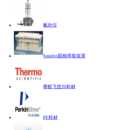
氮吹仪
Supelco固相萃取装置
赛默飞世尔耗材
PE耗材