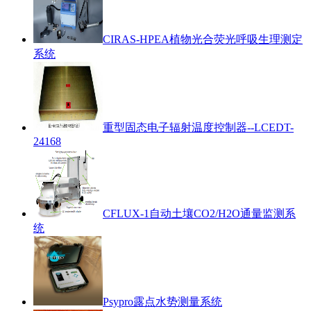
CIRAS-HPEA植物光合荧光呼吸生理测定
系统
重型固态电子辐射温度控制器--LCEDT-
24168
CFLUX-1自动土壤CO2/H2O通量监测系
统
Psypro露点水势测量系统