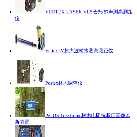
VERTEX LASER VL5激光/超声测高测距
仪
Vertex IV超声波树木测高测距仪
Postex林地调查仪
PiCUS TreeTronic树木电阻抗断层画像诊
断装置