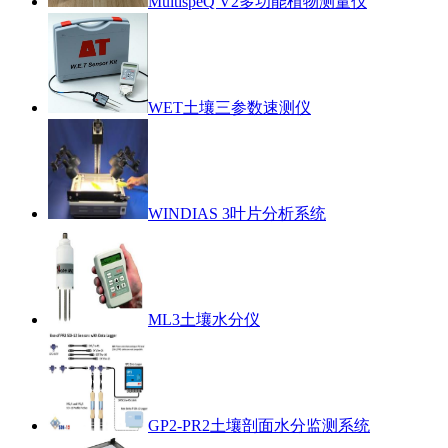
MultispeQ V2多功能植物测量仪
WET土壤三参数速测仪
WINDIAS 3叶片分析系统
ML3土壤水分仪
GP2-PR2土壤剖面水分监测系统