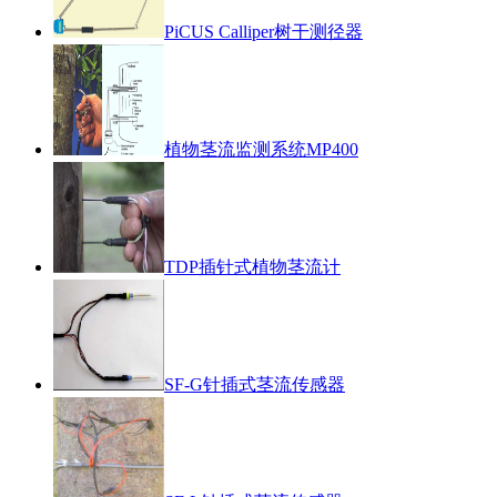
PiCUS Calliper树干测径器
植物茎流监测系统MP400
TDP插针式植物茎流计
SF-G针插式茎流传感器