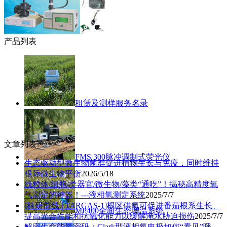
产品列表
租赁及测样服务名录
文章列表
FMS 300脉冲调制式荧光仪
生态驱动型微生物菌群促进植物生长与免疫，同时维持
根际微生物平衡
2026/5/18
线粒体/细胞/类器官/微生物/藻类“通吃”！揭秘高精度氧
气测定的神器！---液相氧测定系统
2025/7/7
[科研前线│TARGAS-1]根区供氧可促进番茄根系生长、
MP400全面生态增温系统
提高光合性能和抗氧化能力以缓解淹水胁迫损伤
2025/7/7
解密生命能量密码：Clark型液相氧电极如何“看见”呼