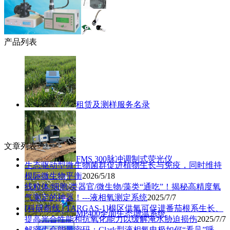
产品列表
租赁及测样服务名录
文章列表
FMS 300脉冲调制式荧光仪
生态驱动型微生物菌群促进植物生长与免疫，同时维持
根际微生物平衡
2026/5/18
线粒体/细胞/类器官/微生物/藻类“通吃”！揭秘高精度氧
气测定的神器！---液相氧测定系统
2025/7/7
[科研前线│TARGAS-1]根区供氧可促进番茄根系生长、
MP400全面生态增温系统
提高光合性能和抗氧化能力以缓解淹水胁迫损伤
2025/7/7
解密生命能量密码：Clark型液相氧电极如何“看见”呼