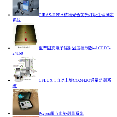
CIRAS-HPEA植物光合荧光呼吸生理测定
系统
重型固态电子辐射温度控制器--LCEDT-
24168
CFLUX-1自动土壤CO2/H2O通量监测系
统
Psypro露点水势测量系统