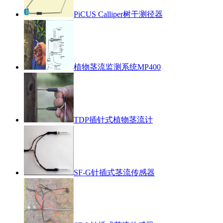
PiCUS Calliper树干测径器
植物茎流监测系统MP400
TDP插针式植物茎流计
SF-G针插式茎流传感器