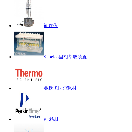
氮吹仪
Supelco固相萃取装置
赛默飞世尔耗材
PE耗材