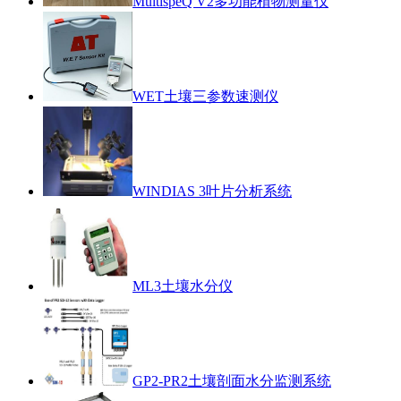
MultispeQ V2多功能植物测量仪
WET土壤三参数速测仪
WINDIAS 3叶片分析系统
ML3土壤水分仪
GP2-PR2土壤剖面水分监测系统