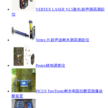
VERTEX LASER VL5激光/超声测高测距
仪
Vertex IV超声波树木测高测距仪
Postex林地调查仪
PiCUS TreeTronic树木电阻抗断层画像诊
断装置